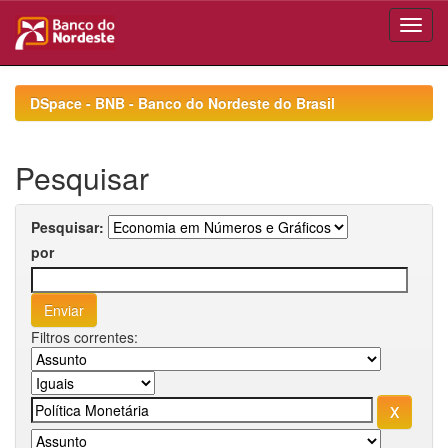
Skip
navigation
DSpace - BNB - Banco do Nordeste do Brasil
Pesquisar
Pesquisar:
por
Filtros correntes: