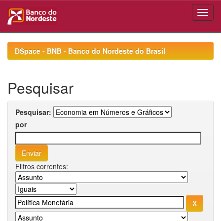
Skip
navigation
DSpace - BNB - Banco do Nordeste do Brasil
Pesquisar
Pesquisar:
por
Filtros correntes: