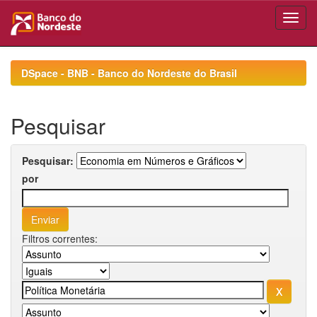
Skip
navigation
DSpace - BNB - Banco do Nordeste do Brasil
Pesquisar
Pesquisar:
por
Filtros correntes: