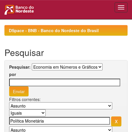
Skip
navigation
DSpace - BNB - Banco do Nordeste do Brasil
Pesquisar
Pesquisar:
por
Filtros correntes: