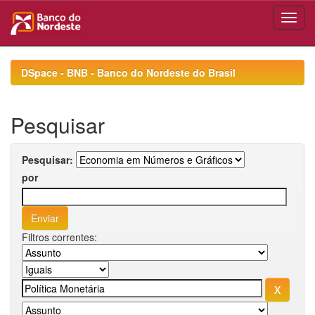
Skip
navigation
DSpace - BNB - Banco do Nordeste do Brasil
Pesquisar
Pesquisar:
por
Filtros correntes: