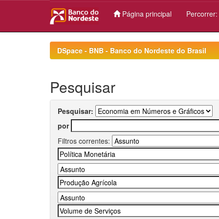
Página principal
Percorrer
Skip
navigation
DSpace - BNB - Banco do Nordeste do Brasil
Pesquisar
Pesquisar:
por
Filtros correntes: