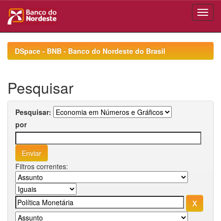
Skip
navigation
DSpace - BNB - Banco do Nordeste do Brasil
Pesquisar
Pesquisar:
por
Filtros correntes: