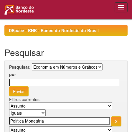
Skip
navigation
DSpace - BNB - Banco do Nordeste do Brasil
Pesquisar
Pesquisar:
por
Filtros correntes: