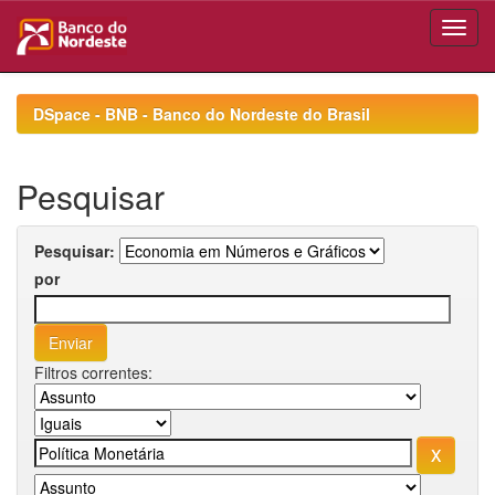
Skip
navigation
DSpace - BNB - Banco do Nordeste do Brasil
Pesquisar
Pesquisar:
por
Filtros correntes: