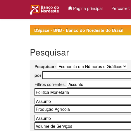
Página principal
Percorrer
Skip
navigation
DSpace - BNB - Banco do Nordeste do Brasil
Pesquisar
Pesquisar:
por
Filtros correntes: