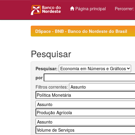
Página principal
Percorrer
Skip
navigation
DSpace - BNB - Banco do Nordeste do Brasil
Pesquisar
Pesquisar:
por
Filtros correntes: