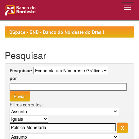
Skip
navigation
DSpace - BNB - Banco do Nordeste do Brasil
Pesquisar
Pesquisar:
por
Filtros correntes: