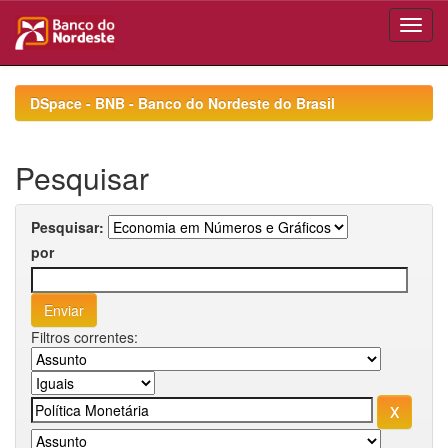
Skip
navigation
DSpace - BNB - Banco do Nordeste do Brasil
Pesquisar
Pesquisar:
por
Filtros correntes: