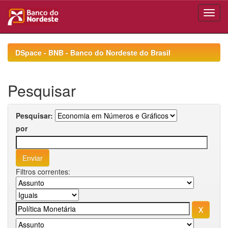
Skip
navigation
DSpace - BNB - Banco do Nordeste do Brasil
Pesquisar
Pesquisar:
por
Filtros correntes: