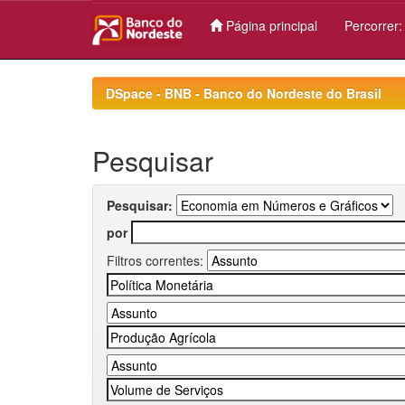
Página principal
Percorrer
Skip
navigation
DSpace - BNB - Banco do Nordeste do Brasil
Pesquisar
Pesquisar:
por
Filtros correntes: