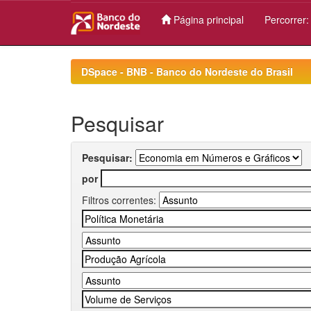
Página principal
Percorrer
Skip
navigation
DSpace - BNB - Banco do Nordeste do Brasil
Pesquisar
Pesquisar:
por
Filtros correntes: