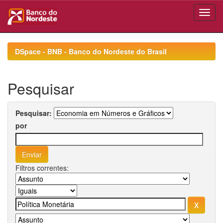
Skip
navigation
DSpace - BNB - Banco do Nordeste do Brasil
Pesquisar
Pesquisar:
por
Filtros correntes: