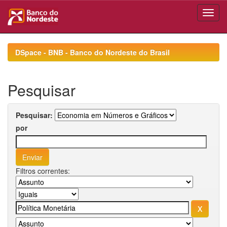
Skip
navigation
DSpace - BNB - Banco do Nordeste do Brasil
Pesquisar
Pesquisar:
por
Filtros correntes: