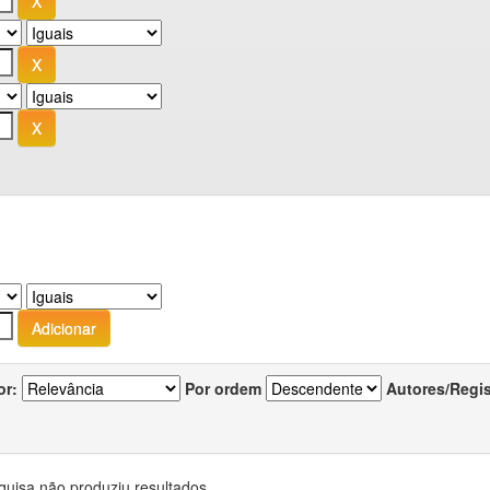
or:
Por ordem
Autores/Regi
quisa não produziu resultados.