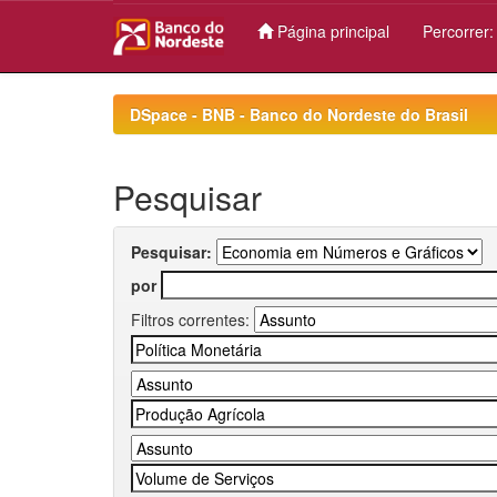
Página principal
Percorrer
Skip
navigation
DSpace - BNB - Banco do Nordeste do Brasil
Pesquisar
Pesquisar:
por
Filtros correntes: