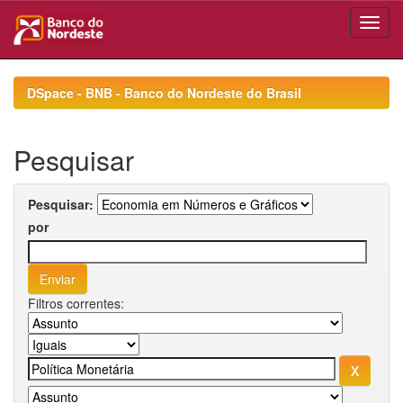
Skip
navigation
DSpace - BNB - Banco do Nordeste do Brasil
Pesquisar
Pesquisar:
por
Filtros correntes: