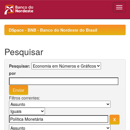
Skip
navigation
DSpace - BNB - Banco do Nordeste do Brasil
Pesquisar
Pesquisar:
por
Filtros correntes: