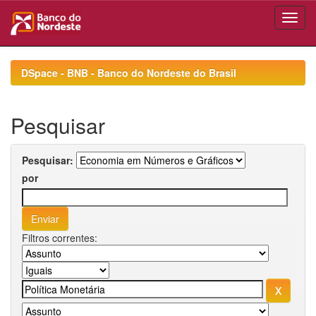
Skip
navigation
DSpace - BNB - Banco do Nordeste do Brasil
Pesquisar
Pesquisar:
por
Filtros correntes: