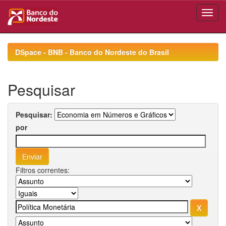
Skip
navigation
DSpace - BNB - Banco do Nordeste do Brasil
Pesquisar
Pesquisar:
por
Filtros correntes: