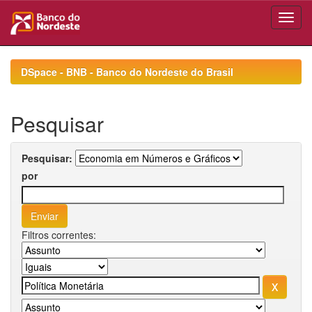
Skip
navigation
DSpace - BNB - Banco do Nordeste do Brasil
Pesquisar
Pesquisar:
por
Filtros correntes: