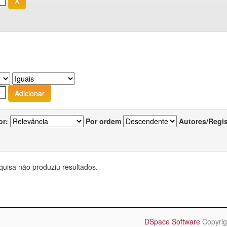
or:
Por ordem
Autores/Regi
quisa não produziu resultados.
DSpace Software
Copyrig