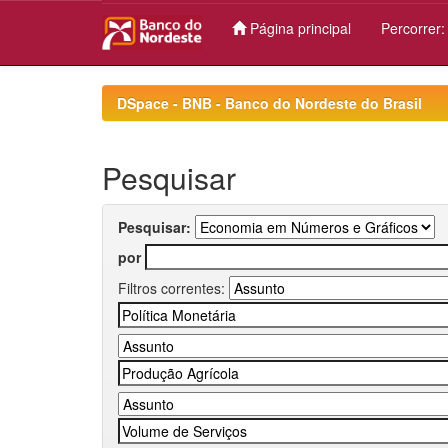
Página principal
Percorrer
Skip
navigation
DSpace - BNB - Banco do Nordeste do Brasil
Pesquisar
Pesquisar:
por
Filtros correntes: