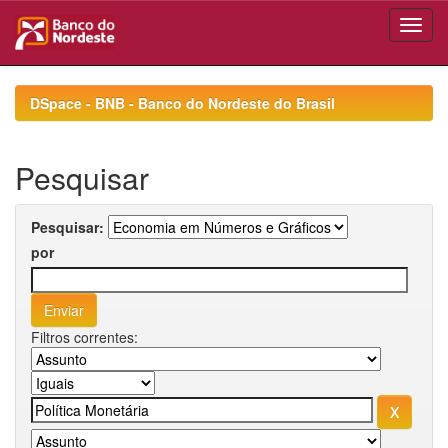
Skip
navigation
DSpace - BNB - Banco do Nordeste do Brasil
Pesquisar
Pesquisar:
por
Filtros correntes: