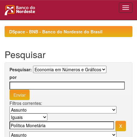
Skip
navigation
DSpace - BNB - Banco do Nordeste do Brasil
Pesquisar
Pesquisar:
por
Filtros correntes: