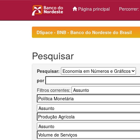
Página principal
Percorrer
Skip
navigation
DSpace - BNB - Banco do Nordeste do Brasil
Pesquisar
Pesquisar:
por
Filtros correntes: