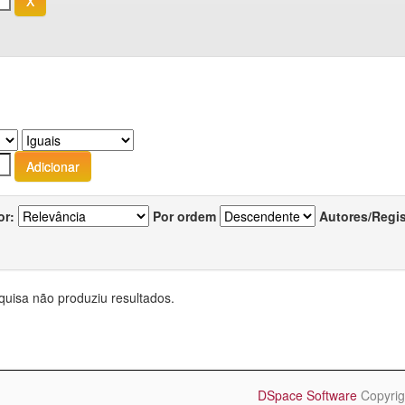
or:
Por ordem
Autores/Regi
quisa não produziu resultados.
DSpace Software
Copyrig