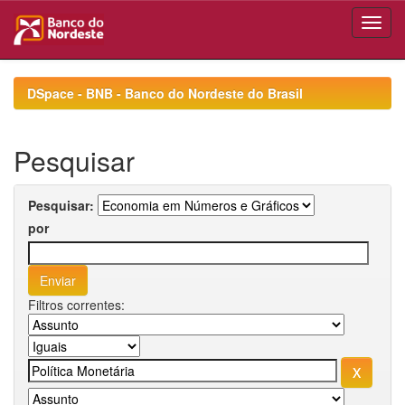
Skip
navigation
DSpace - BNB - Banco do Nordeste do Brasil
Pesquisar
Pesquisar:
por
Filtros correntes: