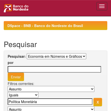
Skip
navigation
DSpace - BNB - Banco do Nordeste do Brasil
Pesquisar
Pesquisar:
por
Filtros correntes: