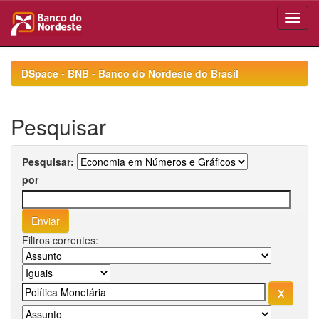
Skip
navigation
DSpace - BNB - Banco do Nordeste do Brasil
Pesquisar
Pesquisar:
por
Filtros correntes: