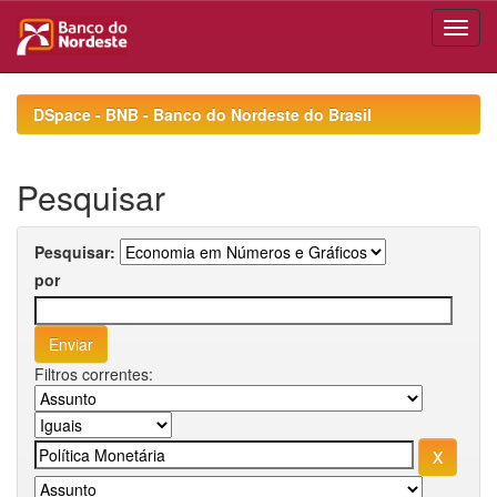
Skip
navigation
DSpace - BNB - Banco do Nordeste do Brasil
Pesquisar
Pesquisar:
por
Filtros correntes: