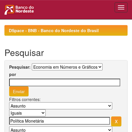
Skip
navigation
DSpace - BNB - Banco do Nordeste do Brasil
Pesquisar
Pesquisar:
por
Filtros correntes: