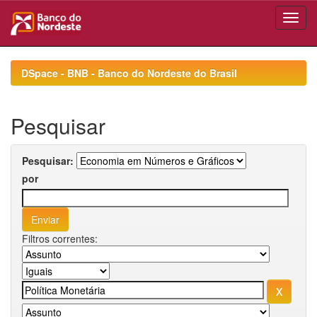
Skip
navigation
DSpace - BNB - Banco do Nordeste do Brasil
Pesquisar
Pesquisar:
por
Filtros correntes: