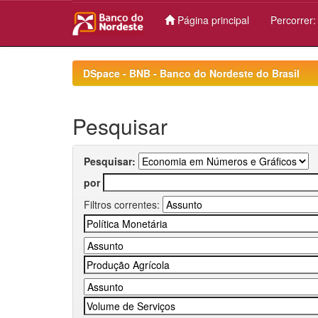
Página principal
Percorrer
Skip
navigation
DSpace - BNB - Banco do Nordeste do Brasil
Pesquisar
Pesquisar:
por
Filtros correntes: