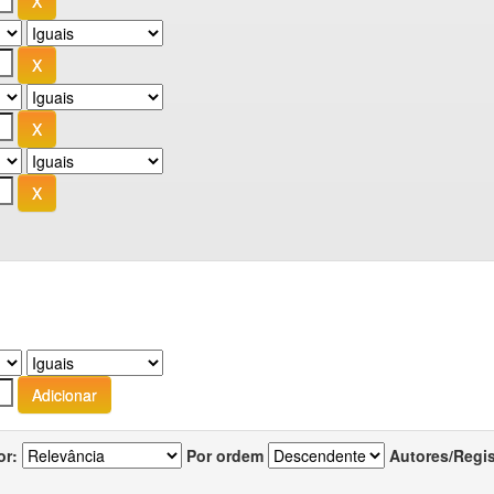
or:
Por ordem
Autores/Regi