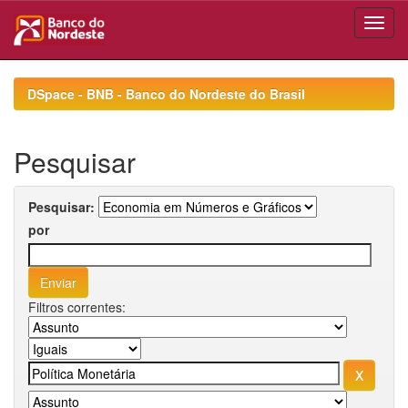
Skip
navigation
DSpace - BNB - Banco do Nordeste do Brasil
Pesquisar
Pesquisar:
por
Filtros correntes: