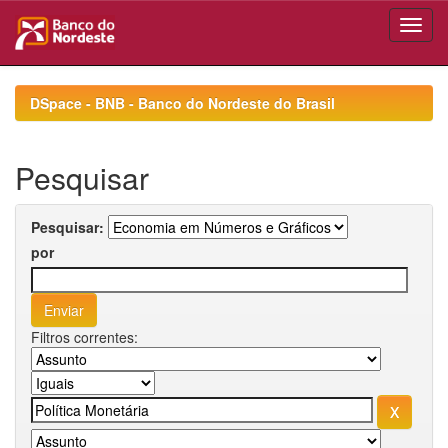
Skip
navigation
DSpace - BNB - Banco do Nordeste do Brasil
Pesquisar
Pesquisar:
por
Filtros correntes: