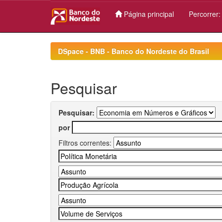
Página principal
Percorrer
Skip
navigation
DSpace - BNB - Banco do Nordeste do Brasil
Pesquisar
Pesquisar:
por
Filtros correntes: