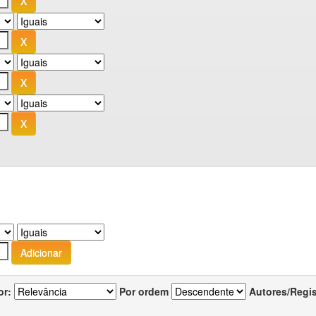
or:
Por ordem
Autores/Regi