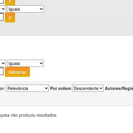
or:
Por ordem
Autores/Regi
quisa não produziu resultados.