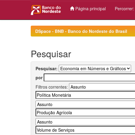
Página principal
Percorrer
Skip
navigation
DSpace - BNB - Banco do Nordeste do Brasil
Pesquisar
Pesquisar:
por
Filtros correntes: