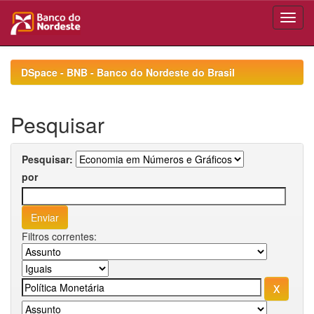
Skip
navigation
DSpace - BNB - Banco do Nordeste do Brasil
Pesquisar
Pesquisar:
por
Filtros correntes: