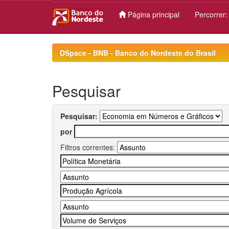
Página principal
Percorrer
Skip
navigation
DSpace - BNB - Banco do Nordeste do Brasil
Pesquisar
Pesquisar:
por
Filtros correntes: