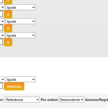
or:
Por ordem
Autores/Regi