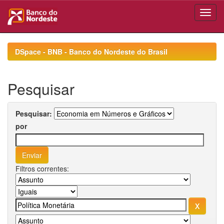
Skip
navigation
DSpace - BNB - Banco do Nordeste do Brasil
Pesquisar
Pesquisar:
por
Filtros correntes: