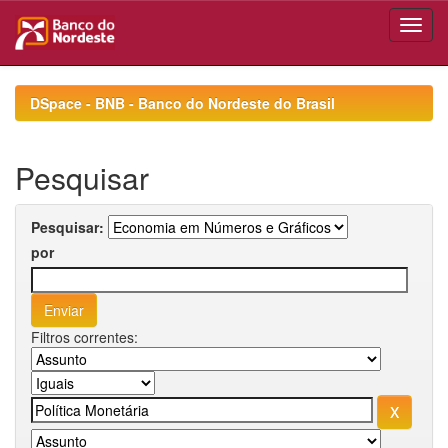
Skip
navigation
DSpace - BNB - Banco do Nordeste do Brasil
Pesquisar
Pesquisar:
por
Filtros correntes: