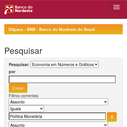
Skip
navigation
DSpace - BNB - Banco do Nordeste do Brasil
Pesquisar
Pesquisar:
por
Filtros correntes: