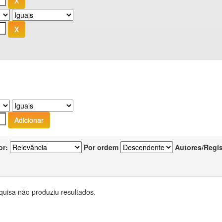
or:
Por ordem
Autores/Regi
quisa não produziu resultados.