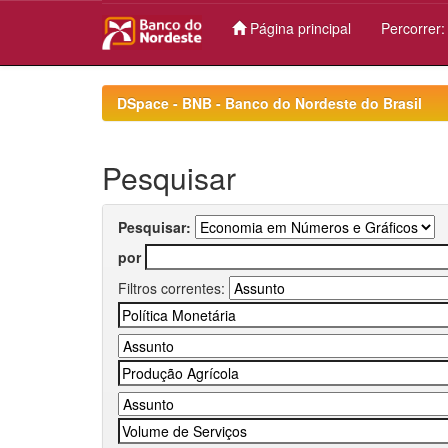
Página principal
Percorrer
Skip
navigation
DSpace - BNB - Banco do Nordeste do Brasil
Pesquisar
Pesquisar:
por
Filtros correntes: