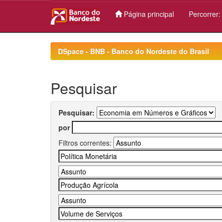
Página principal
Percorrer
Skip
navigation
DSpace - BNB - Banco do Nordeste do Brasil
Pesquisar
Pesquisar:
por
Filtros correntes: