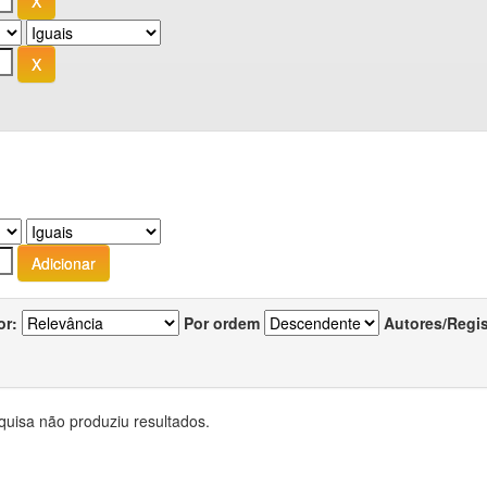
or:
Por ordem
Autores/Regi
quisa não produziu resultados.