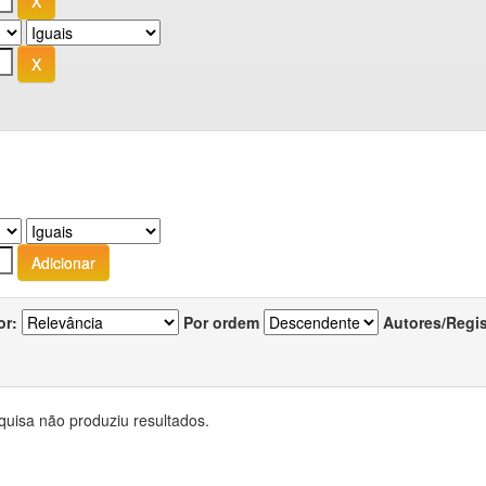
or:
Por ordem
Autores/Regi
quisa não produziu resultados.