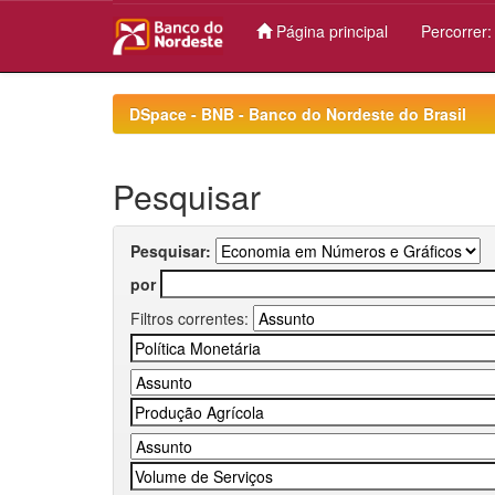
Página principal
Percorrer
Skip
navigation
DSpace - BNB - Banco do Nordeste do Brasil
Pesquisar
Pesquisar:
por
Filtros correntes: