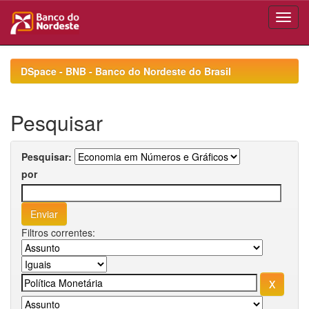
Skip
navigation
DSpace - BNB - Banco do Nordeste do Brasil
Pesquisar
Pesquisar:
por
Filtros correntes: