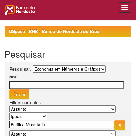
Skip
navigation
DSpace - BNB - Banco do Nordeste do Brasil
Pesquisar
Pesquisar:
por
Filtros correntes: