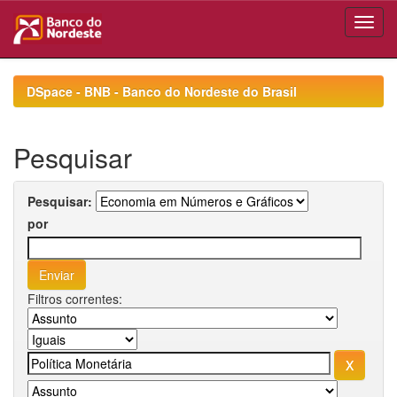
Skip
navigation
DSpace - BNB - Banco do Nordeste do Brasil
Pesquisar
Pesquisar:
por
Filtros correntes: